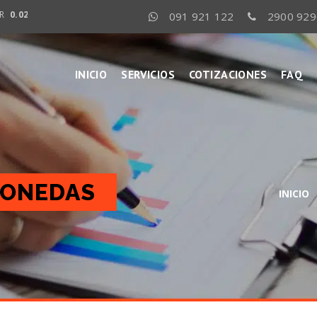
.021 0.036
Real
7.40 8.65
Euro
45.10 49.10
CONS
091 921 122
2900 929
INICIO
SERVICIOS
COTIZACIONES
FAQ
MONEDAS
INICIO