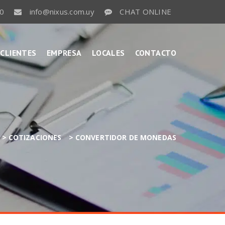
ULTE
COTIZACIÓN
COTIZACIONES POR
MAIL
0
info@nixus.com.uy
CHAT ONLINE
CLIENTES
EMPRESA
LOCALES
CONTACTO
>
COTIZACIONES
>
CONVERTIDOR DE MONEDAS